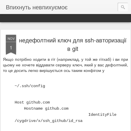
Впихнуть невпихуємоє
недефолтний ключ для ssh-авторизації
NOV
1
в git
Якщо потрібно ходити в гіт (наприклад, у той же гітхаб) і ви при
цьому не хочете віддавати серверу ключ, який у вас дефолтний,
то це досить легко вирішується ось таким конфігом у
~/.ssh/config
Host github.com
Hostname github.com
IdentityFile
/cygdrive/x/ssh_github/id_rsa